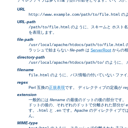
ディレクティブは多くの違う型の引数をとります。いくつか、
URL
のよ
http://www.example.com/path/to/file.html
URL-path
のように、スキームと ホスト
/path/to/file.html
を表現します。
file-path
/usr/local/apache/htdocs/path/to/file.html
ラッシュで始まらない
file-path
は
ServerRoot
からの相
directory-path
のように、 
/usr/local/apache/htdocs/path/to/
filename
のように、パス情報の付いていない ファイ
file.html
regex
Perl 互換の
正規表現
です。 ディレクティブの定義が
re
extension
一般的には
filename
の最後のドットの後の部分です。 し
ドットの後の、それぞれのドットで分離された部分が
e
す。
と
です。Apache のディレクティブで
.html
.en
ん。
MIME-type