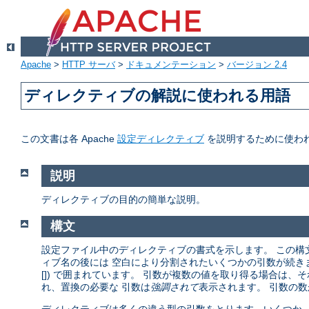
Apache
>
HTTP サーバ
>
ドキュメンテーション
>
バージョン 2.4
ディレクティブの解説に使われる用語
この文書は各 Apache
設定ディレクティブ
を説明するために使わ
説明
ディレクティブの目的の簡単な説明。
構文
設定ファイル中のディレクティブの書式を示します。 この構
ィブ名の後には 空白により分割されたいくつかの引数が続きます。
[]) で囲まれています。 引数が複数の値を取り得る場合は、
れ、置換の必要な 引数は
強調されて
表示されます。 引数の数