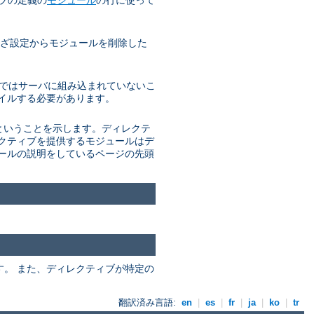
ざわざ設定からモジュールを削除した
 通常ではサーバに組み込まれていないこ
パイルする必要があります。
があるということを示します。ディレクテ
レクティブを提供するモジュールはデ
ュールの説明をしているページの先頭
ます。 また、ディレクティブが特定の
翻訳済み言語:
en
|
es
|
fr
|
ja
|
ko
|
tr