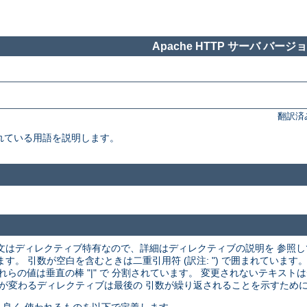
Apache HTTP サーバ バージョン
翻訳済
れている用語を説明します。
文はディレクティブ特有なので、詳細はディレクティブの説明を 参照
 引数が空白を含むときは二重引用符 (訳注: ") で囲まれています。
それらの値は垂直の棒 "|" で 分割されています。 変更されないテキス
が変わるディレクティブは最後の 引数が繰り返されることを示すために ".