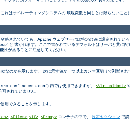
ーマットと副フォーマットによってファイルの形式を 表す方法です。
。これはオペレーティングシステムの 環境変数と同じとは限らないこと
省略されていても、Apache ウェブサーバは特定の値に設定されている
one
" と 書かれます。ここで書かれているデフォルトはサーバと共に配
違う可能性があることに注意してください。
効なのかを示します。 次に示す値が一つ以上カンマ区切りで列挙され
,
,
) 内では使用できますが、
srm.conf
access.conf
<VirtualHost>
許可されていません。
使用できることを示します。
,
,
,
コンテナの中で、
設定セクション
で説
ion>
<Files>
<If>
<Proxy>