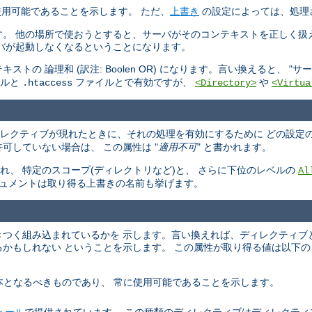
使用可能であることを示します。 ただ、
上書き
の設定によっては、処理
す。 他の場所で使おうとすると、サーバがそのコンテキストを正しく扱
バが起動しなくなるということになります。
 論理和 (訳注: Boolen OR) になります。言い換えると、 "
サー
イルと
ファイルとで有効ですが、
や
.htaccess
<Directory>
<Virtua
ィレクティブが現れたときに、それの処理を有効にするために どの設定
可していない場合は、 この属性は "
適用不可
" と書かれます。
、 特定のスコープ(ディレクトリなど)と、 さらに下位のレベルの
Al
キュメントは取り得る上書きの名前も挙げます。
らいきつく組み込まれているかを 示します。言い換えれば、ディレクティブ
かもしれない ということを示します。 この属性が取り得る値は以下の
ーバの基本となるべきものであり、 常に使用可能であることを示します。
ュール
で提供されています。 この種類のディレクティブはディレクティ