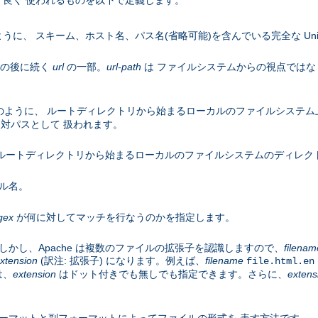
良く 使われるものを以下で定義します。
うに、 スキーム、ホスト名、パス名(省略可能)を含んでいる完全な Uniform R
名の後に続く
url
の一部。
url-path
は ファイルシステムからの視点ではな
のように、 ルートディレクトリから始まるローカルのファイルシステム
対パスとして 扱われます。
ルートディレクトリから始まるローカルのファイルシステムのディレク
ル名。
gex
が何に対してマッチを行なうのかを指定します。
かし、Apache は複数のファイルの拡張子を認識しますので、
filenam
xtension
(訳注: 拡張子) になります。例えば、
filename
file.html.en
は、
extension
はドット付きでも無しでも指定できます。さらに、
extens