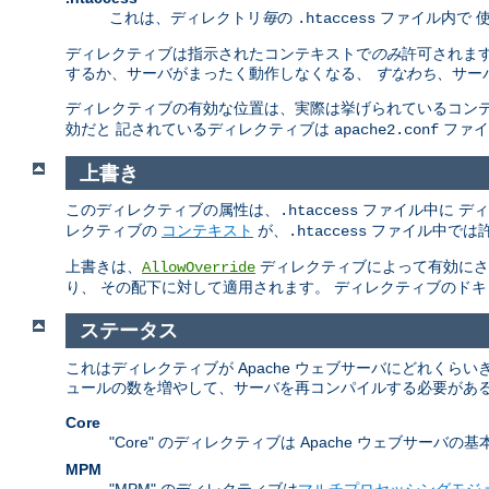
これは、ディレクトリ
毎
の
ファイル内で 
.htaccess
ディレクティブは指示されたコンテキストで
のみ
許可されま
するか、サーバがまったく動作しなくなる、
すなわち
、サー
ディレクティブの有効な位置は、実際は挙げられているコンテキストの
効だと 記されているディレクティブは
ファ
apache2.conf
上書き
このディレクティブの属性は、
ファイル中に デ
.htaccess
レクティブの
コンテキスト
が、
ファイル中では許
.htaccess
上書きは、
ディレクティブによって有効にされ
AllowOverride
り、 その配下に対して適用されます。 ディレクティブのド
ステータス
これはディレクティブが Apache ウェブサーバにどれく
ュールの数を増やして、サーバを再コンパイルする必要がある
Core
"Core" のディレクティブは Apache ウェブサ
MPM
"MPM" のディレクティブは
マルチプロセッシングモジ