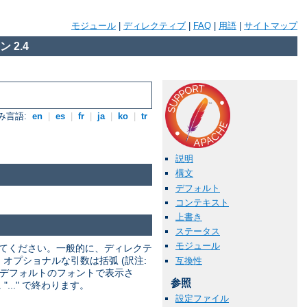
モジュール
|
ディレクティブ
|
FAQ
|
用語
|
サイトマップ
 2.4
み言語:
en
|
es
|
fr
|
ja
|
ko
|
tr
説明
構文
デフォルト
コンテキスト
上書き
ステータス
モジュール
してください。一般的に、ディレクテ
 オプショナルな引数は括弧 (訳注:
互換性
トはデフォルトのフォントで表示さ
参照
.." で終わります。
設定ファイル