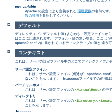
のように、スラッシュで分離された 主フォ
text/html
env-variable
Apache の設定により定義される
環境変数
の名前です
数の説明
を参照してください。
デフォルト
ディレクティブにデフォルト値 (
すなわち
、設定ファイルから 
はここに記述されます。 デフォルト値の無い場合、ここは "
N
apache2.conf 内に書かれているディレクティブの値と 
コンテキスト
これは、サーバの設定ファイル中のどこでディレクティブが有
サーバ設定ファイル
これは、サーバ設定ファイル (
例えば
、
apache2.conf
ない
ことを示します。
ファイルでの使用は
.htaccess
バーチャルホスト
これは、サーバ設定ファイルの
の中で
<VirtualHost>
ディレクトリ
これは、サーバ設定ファイルの
,
<Directory>
<Locat
ことを示します。
.htaccess